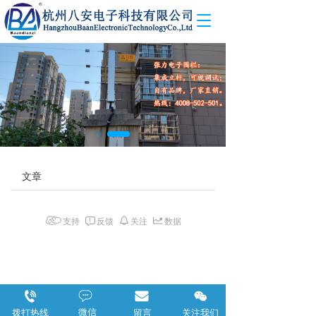
T
o
g
g
l
e
n
a
v
i
g
文章
a
t
i
o
支持
反馈
关注
数据
n
微信
拨打热线
留言
关注我们