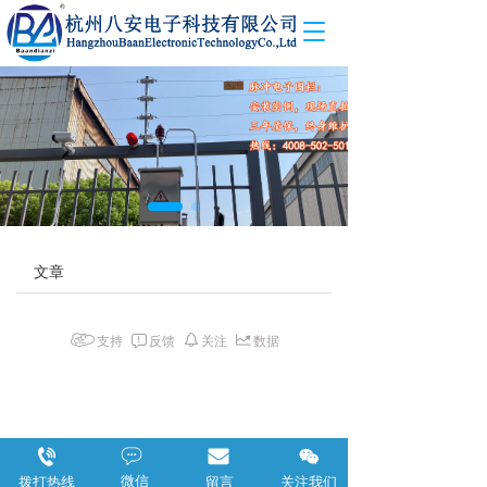
T
o
g
g
l
e
n
a
v
i
g
文章
a
t
i
o
支持
反馈
关注
数据
n
微信
拨打热线
留言
关注我们