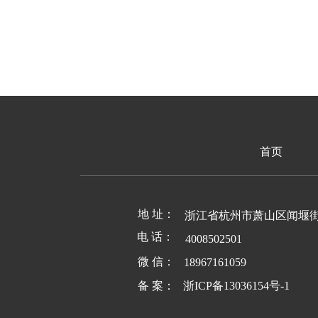
首页
地 址：
浙江省杭州市萧山区闻堰
电 话：
4008502501
微 信：
18967161059
备 案：
浙ICP备13036154号-1