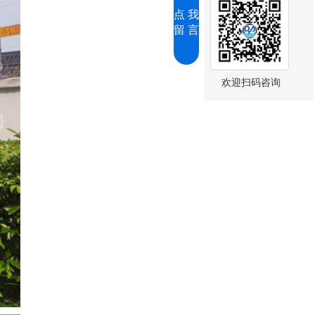
点 我
留 言
欢迎扫码咨询