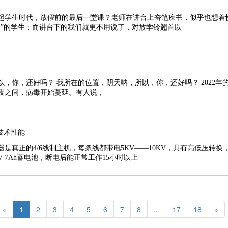
起学生时代，放假前的最后一堂课？老师在讲台上奋笔疾书，似乎也想着
差”的学生；而讲台下的我们就更不用说了，对放学铃翘首以
，还好吗？ 2022年的12月，一场长达三年的防
夜之间，病毒开始蔓延。有人说，
技术性能
是真正的4/6线制主机，每条线都带电5KV——10KV，具有高低压转
 7Ah蓄电池，断电后能正常工作15小时以上
«
1
2
3
4
5
6
7
8
...
17
18
»