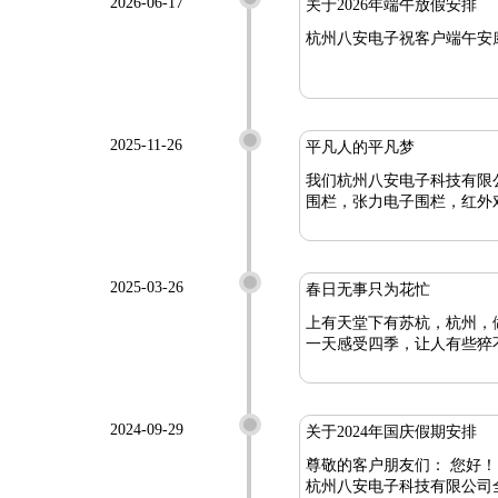
2026-06-17
关于2026年端午放假安排
杭州八安电子祝客户端午安康，感
2025-11-26
平凡人的平凡梦
我们杭州八安电子科技有限公
围栏，张力电子围栏，红外
2025-03-26
春日无事只为花忙
上有天堂下有苏杭，杭州，
一天感受四季，让人有些猝
2024-09-29
关于2024年国庆假期安排
尊敬的客户朋友们： 您好！ 金秋送爽迎国庆，岁月辉煌颂年华。在这金桂飘香的季节，我们迎来了祖国母亲75岁华诞，在此，
杭州八安电子科技有限公司