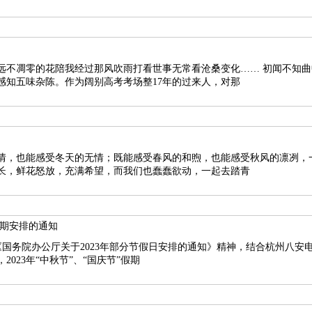
花陪我经过那风吹雨打看世事无常看沧桑变化…… 初闻不知曲中意,再闻已是曲中人，李
感知五味杂陈。作为阔别高考考场整17年的过来人，对那
情，也能感受冬天的无情；既能感受春风的和煦，也能感受秋风的凛冽，
长，鲜花怒放，充满希望，而我们也蠢蠢欲动，一起去踏青
假期安排的通知
023年“中秋节”、“国庆节”假期