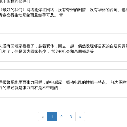
电子围栏的伙伴们
《最好的我们》网络剧爆红网络，没有夸张的剧情、没有华丽的台词、也
好的我们》导演的镜头下，青春变得生动形象而且触手可及。 青
久没有回老家看看了，趁着双休，回去一趟，偶然发现邻居家的自建房竟
几年了，但是因为回家甚少，也没有机会和亲朋邻居等
）
里面张力围栏，静电感应，振动电缆的性能与特点。 张力围栏的外观和电子围栏很相像，
白的描述就是张力围栏是不带电的，
«
1
2
3
»