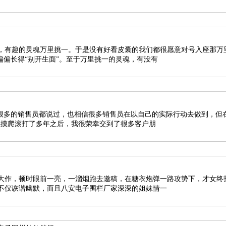
，有趣的灵魂万里挑一。于是没有好看皮囊的我们都很愿意对号入座那万
偏偏长得“别开生面”。至于万里挑一的灵魂，有没有
信很多的销售员都说过，也相信很多销售员在以自己的实际行动去做到，但
业摸爬滚打了多年之后，我很荣幸交到了很多客户朋
大作，顿时眼前一亮，一溜烟跑去邀稿，在糖衣炮弹一路攻势下，才女终
不仅诙谐幽默，而且八安电子围栏厂家深深的姐妹情一