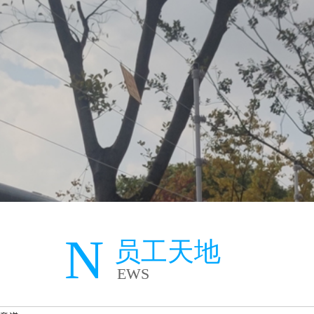
N
员工天地
EWS