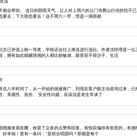
笑意漾
山行动担忧不已，后办公室同事慷慨激昂地
也要去，下大雨也要去！这不周六一早，愣是一滴雨都
此文已评选上校一等奖，学校还会往上推送进行选比。作者沈经理是一位
说，拥有如此细腻情感的人都比较敏感，眼里容不得沙子。生活
析
算也八年时间了，从一开始的很难推广，到现在客户能主动咨询过来，已
广的原因不外乎三种：安全性、美观性、造价。 安全性问题，应该说是老生常谈了
唱视频发朋友圈，收获了众多的点赞和回复。有惊叹编排有创意的，有感
、好幸福！更有一条问：“是校合唱团吗？那都是每个