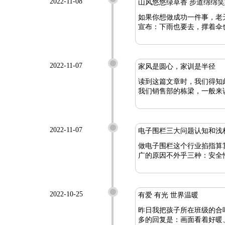
2022-11-08
山风悠悠绿草香 步道绵绵
如果你想做成功一件事，老天都会帮你。 连日的阴雨天气，让人对上周六的云门寺爬
宣布：下雨也要去，撑着伞
2022-11-07
家风是圆心，家训是半径
读到这篇文章时，我们得知
我们销售部的栋梁，一般来
2022-11-07
电子围栏三大问题认知和浅
做电子围栏这个行业掐指算
2022-10-25
有爱 有光 世界温暖
昨日我把孩子所在班级的合
多的回复是：画面看着好暖