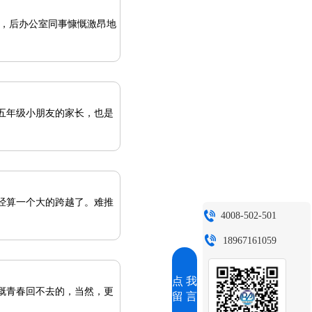
五年级小朋友的家长，也是
经算一个大的跨越了。难推
4008-502-501
18967161059
点 我
慨青春回不去的，当然，更
留 言