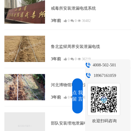
埋地泄漏电缆
戒毒所安装泄漏电缆系统
3年前
0
0
36482
埋地泄漏电缆
鲁北监狱周界安装泄漏电缆
3年前
0
0
36219
4008-502-501
18967161059
埋地泄漏电缆
河北博物馆埋地泄漏电缆
点 我
3年前
0
0
36816
留 言
埋地泄漏电缆
欢迎扫码咨询
部队安装埋地泄漏电缆