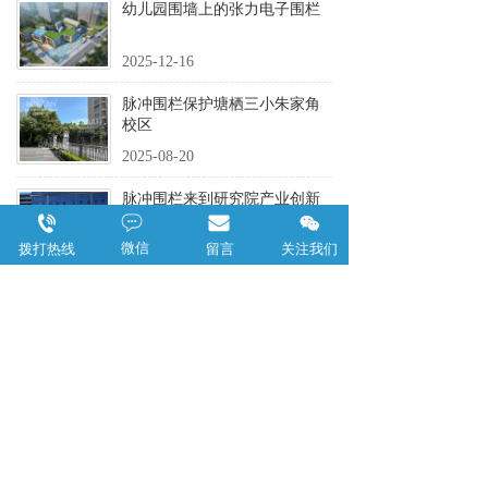
幼儿园围墙上的张力电子围栏
2025-12-16
脉冲围栏保护塘栖三小朱家角
校区
2025-08-20
脉冲围栏来到研究院产业创新
园
微信
拨打热线
留言
关注我们
2025-03-14
好运幼儿园的脉冲电子围栏
2025-02-21
上一页
下一页
支持
反馈
关注
数据