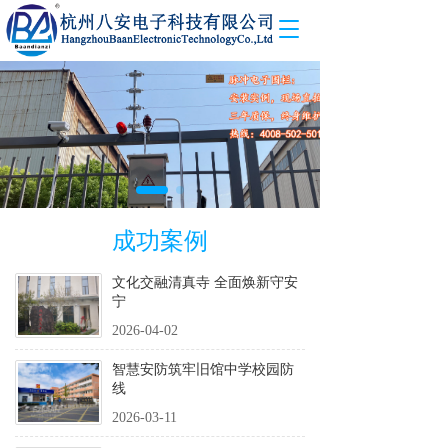
T
o
g
g
l
e
n
a
v
i
g
成功案例
a
t
文化交融清真寺 全面焕新守安
i
宁
o
n
2026-04-02
智慧安防筑牢旧馆中学校园防
线
2026-03-11