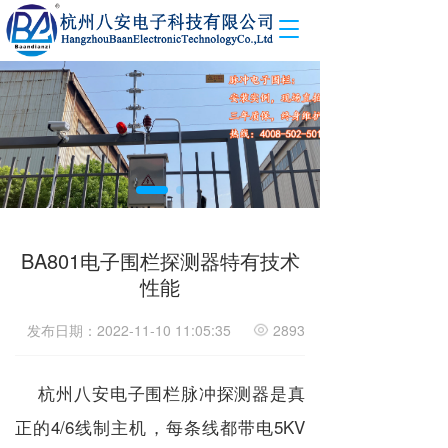
T
o
g
g
l
e
n
a
v
i
g
a
BA801电子围栏探测器特有技术
t
性能
i
o
n
发布日期：2022-11-10 11:05:35
2893
杭州八安电子围栏脉冲探测器是真
正的4/6线制主机，每条线都带电5KV