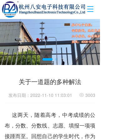
T
o
g
g
l
e
n
a
v
i
g
a
关于一道题的多种解法
t
i
发布日期：2022-11-10 11:03:01
3003
o
n
这两天，随着高考，中考成绩的公
布，分数、分数线、志愿、填报一项项
接踵而至。回想自己的学生时代，作为